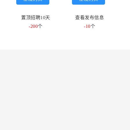
置顶招聘10天
查看发布信息
-200
个
-10
个