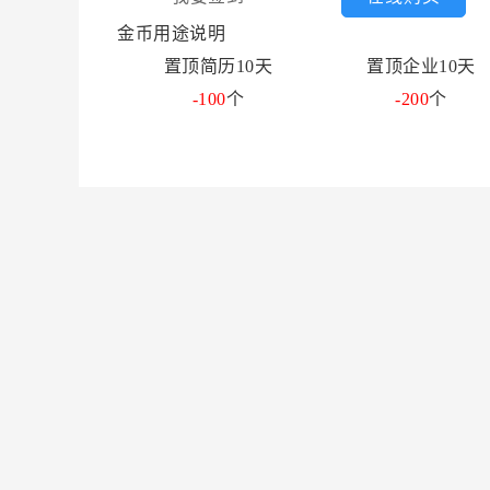
金币用途说明
置顶简历10天
置顶企业10天
-100
个
-200
个