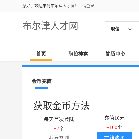
您好，欢迎来到布尔津人才网！
请登录
布尔津人才网
职位
首页
职位搜索
简历中心
金币充值
获取金币方法
充值10元
每天首次登陆
+100
个
+2
个
我要签到
在线购买