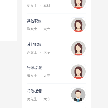
刘女士
·
本科
其他职位
欧女士
·
大专
其他职位
卢女士
·
大专
行政/后勤
曾女士
·
大专
行政/后勤
吴先生
·
大专