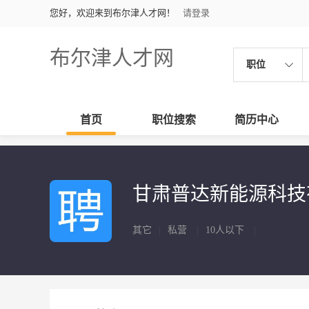
您好，欢迎来到布尔津人才网！
请登录
布尔津人才网
职位
首页
职位搜索
简历中心
甘肃普达新能源科
其它
|
私营
|
10人以下
|